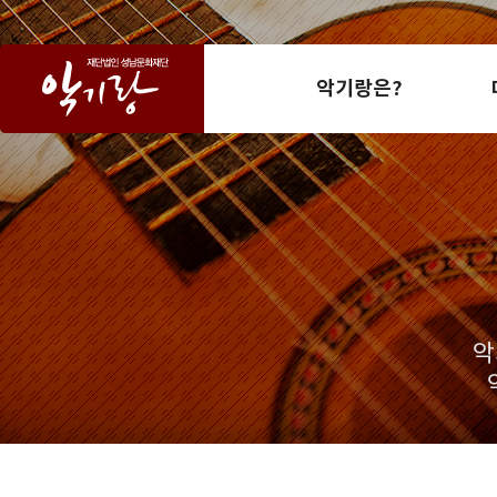
악기랑은?
악