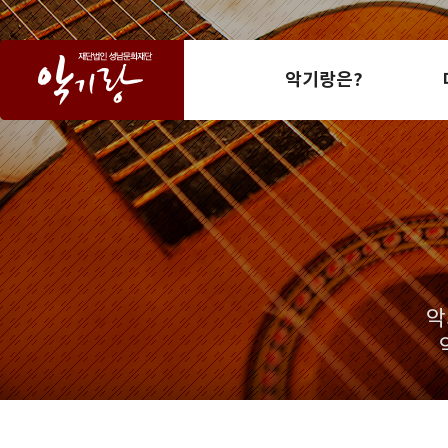
악기랑은?
악