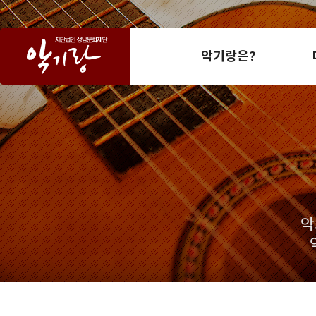
악기랑은?
악