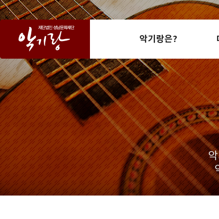
악기랑은?
악