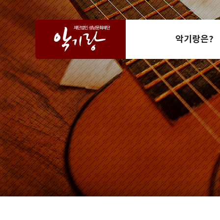
악기랑은?