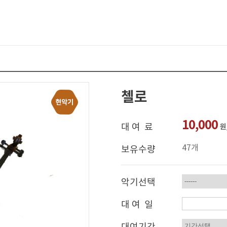
첼로
10,000
대 여 료
원
47개
보유수량
악기선택
대 여 일
대여기간