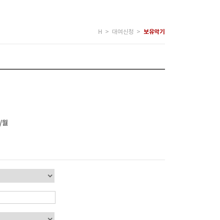
H > 대여신청 >
보유악기
/월