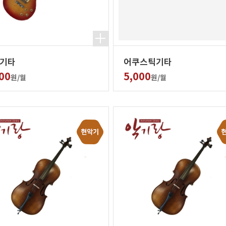
기타
어쿠스틱기타
00
5,000
원/월
원/월