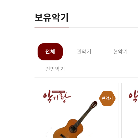
보유악기
전체
관악기
현악기
건반악기