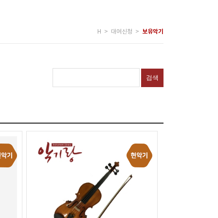
H > 대여신청 >
보유악기
검색