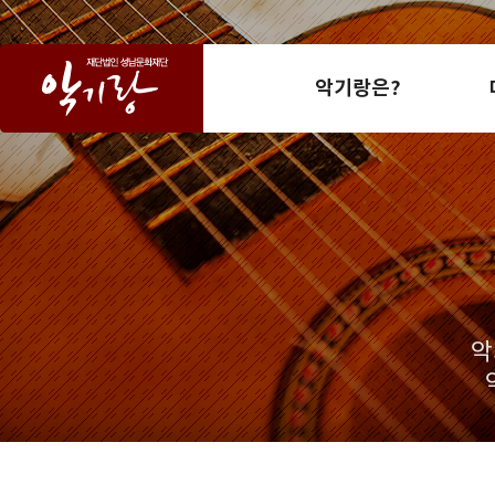
악기랑은?
악