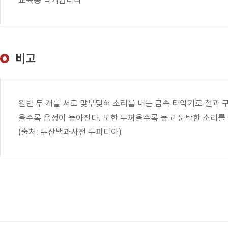
교육용 악기입니다
비고
원반 두 개를 서로 맞부딪혀 소리를 내는 금속 타악기로 철과 
을수록 음정이 높아진다. 또한 두꺼울수록 높고 둔탁한 소리를 
(출처: 두산백과사전 두피디아)