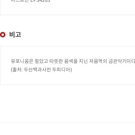
이스트만 EPS426S
비고
유포니움은 힘있고 따뜻한 음색을 지닌 저음역의 금관악기이다.
(출처: 두산백과사전 두피디아)