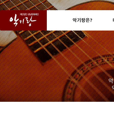
악기랑은?
악