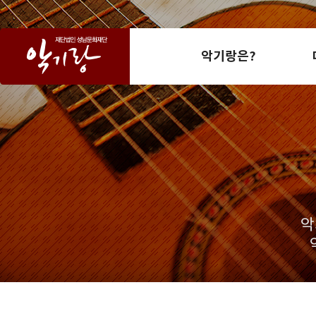
악기랑은?
악